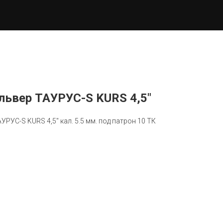
львер ТАУРУС-S KURS 4,5"
РУС-S KURS 4,5" кал. 5.5 мм. под патрон 10 ТК