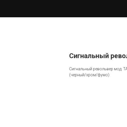
Сигнальный рево
Сигнальный револьвер мод. ТАУ
(черный/хром/фумо)