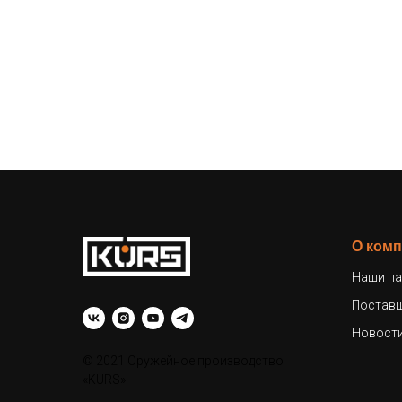
О ком
Наши па
Постав
Новост
© 2021 Оружейное производство
«KURS»