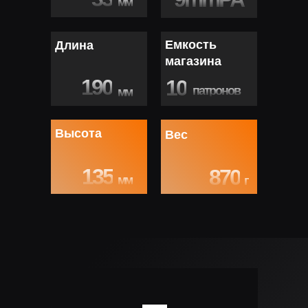
мм
Емкость
Длина
магазина
190
10
патронов
мм
Высота
Вес
135
870
мм
г