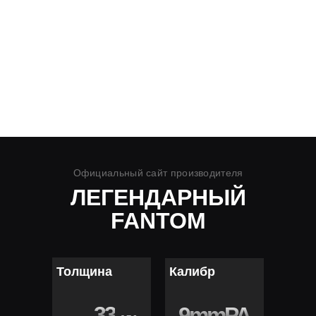
Официальный сайт производителя
Официальный сайт
производителя
КУПИТЬ
ОПТОВЫЙ
ЗАКАЗ
ПЕРЕЙТИ К
СТАТЬ ДИЛЕРОМ
ПРОДАВЦУ
Официальный сайт производителя
ЛЕГЕНДАРНЫЙ
FANTOM
Толщина
Калибр
33
9mmPA